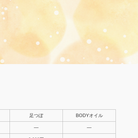
足つぼ
BODYオイル
—
—